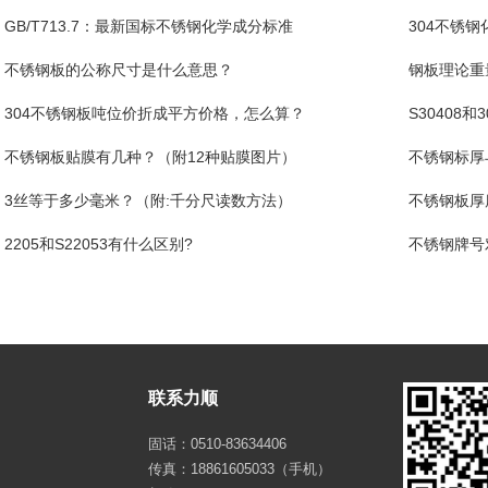
GB/T713.7：最新国标不锈钢化学成分标准
304不锈钢
不锈钢板的公称尺寸是什么意思？
钢板理论重
304不锈钢板吨位价折成平方价格，怎么算？
S30408
不锈钢板贴膜有几种？（附12种贴膜图片）
不锈钢标厚
3丝等于多少毫米？（附:千分尺读数方法）
不锈钢板厚
2205和S22053有什么区别?
不锈钢牌号
联系力顺
固话：0510-83634406
传真：18861605033（手机）