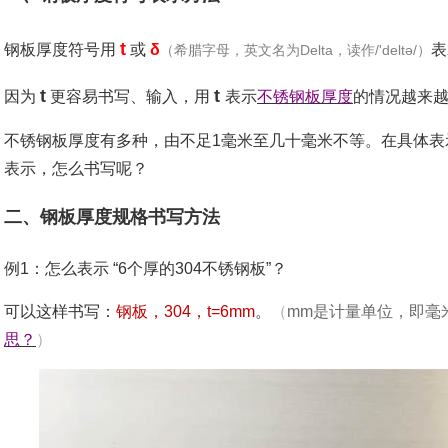
t
钢板厚度符号用
或
δ
表
（希腊字母，英文名为Delta，读作/'deltə/）
t
t
因为
更容易书写、输入，用
表示
不锈钢板厚度
的情况越来
不锈钢板厚度有多种，由不足1毫米至几十毫米不等。在具体表
表示，怎么书写呢？
二、钢板厚度规格书写方法
例1
：
怎么表示 “6个厚的304不锈钢板”
？
可以这样书写：
钢板，304，t=6mm
。
（
mm是计量单位，即毫
思？
）