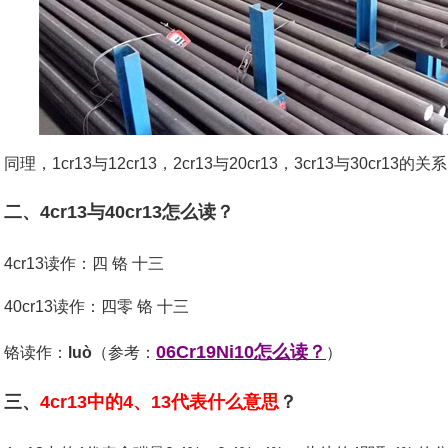
同理，1cr13与12cr13，2cr13与20cr13，3cr13与30cr13的
二、4cr13与40cr13怎么读？
4cr13读作：四 铬 十三
40cr13读作：四零 铬 十三
06Cr19Ni10怎么读？
铬读作：
luò
（参考：
）
三、
4cr13中的4、13代表什么意思
？