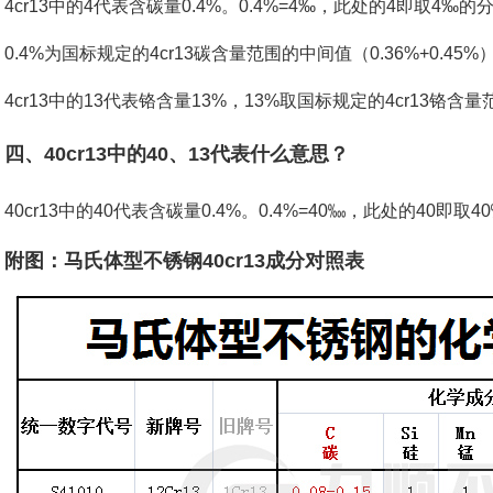
4cr13中的4代表含碳量0.4%。0.4%=4‰，此处的4即取4‰的
0.4%为国标规定的4cr13碳含量范围的中间值（0.36%+0.45%）/
4cr13中的13代表铬含量13%，13%取国标规定的4cr13铬含量范
四、40cr13中的40、13代表什么意思？
40cr13中的40代表含碳量0.4%。0.4%=40‱，此处的40即取
附图：马氏体型不锈钢40cr13成分对照表