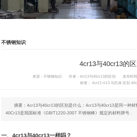
不锈钢知识
4cr13与40cr13的
来源：
不锈钢知识
作者：
4cr13与40cr13的区别
发布时
标签：
4cr13
cr13
马氏体
区别
40c
摘要：4cr13与40cr13的区别是什么：4cr13与40cr13是
40Cr13是我国标准《GB/T1220-2007 不锈钢棒》规定的材料牌号..
一、4cr13与40cr13一样吗？