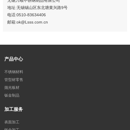
无锡力顺不锈钢制品有限公司
地址:无锡锡山区东北塘黄兴路9号
电话:0510-83634406
邮箱:ok@Lsss.com.cn
产品中心
不锈钢材料
管型材零售
抛光板材
钣金制品
加工服务
表面加工
钣金加工