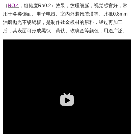
（
NO.4
，粗糙度R
a0.2
）效果，纹理细腻，视觉感官好，常
用于各类饰面、电子电器、室内外
装饰
装潢等。此批0.8mm
油磨抛光
不锈钢板，是制作钛金板材的原料，经过再加工
后，其表面可形成黑钛、黄钛、玫瑰金等颜色，用途广泛。