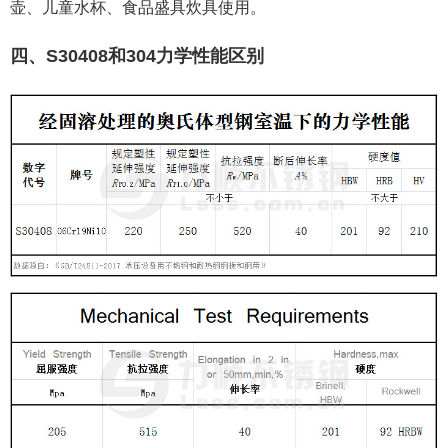
壶、儿童水杯、食品盛具炊具使用。
四、S30408和304力学性能区别