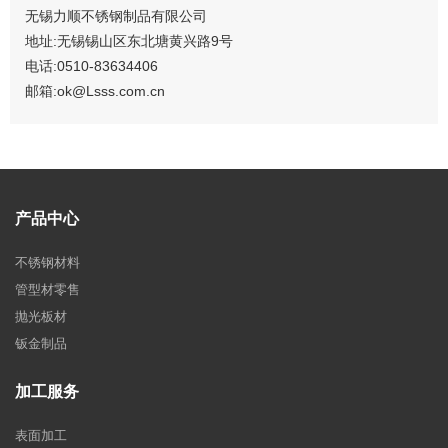
无锡力顺不锈钢制品有限公司
地址:无锡锡山区东北塘黄兴路9号
电话:0510-83634406
邮箱:ok@Lsss.com.cn
产品中心
不锈钢材料
管型材零售
抛光板材
钣金制品
加工服务
表面加工