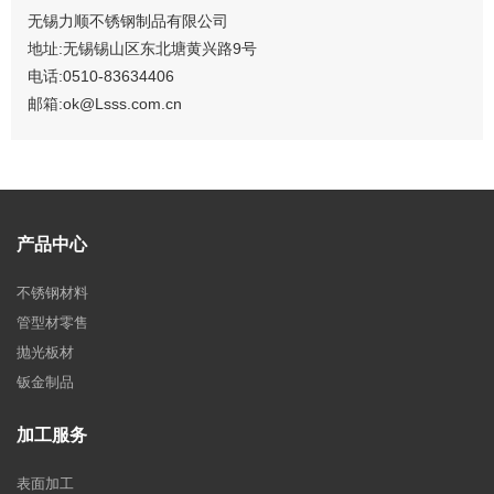
无锡力顺不锈钢制品有限公司
地址:无锡锡山区东北塘黄兴路9号
电话:0510-83634406
邮箱:ok@Lsss.com.cn
产品中心
不锈钢材料
管型材零售
抛光板材
钣金制品
加工服务
表面加工