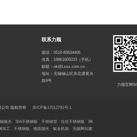
联系力顺
固话：0510-83634406
传真：18861605033（手机）
邮箱：ok@Lsss.com.cn
地址：无锡锡山区东北塘黄兴
路9号
力顺官网W
钢制品有限公司 版权所有
苏ICP备17012791号-1
钢抛光
304不锈钢板
不锈钢管
拉丝不锈钢板
8K
钢加工
不锈钢板
镜面抛光
钣金机箱
无锡网站建