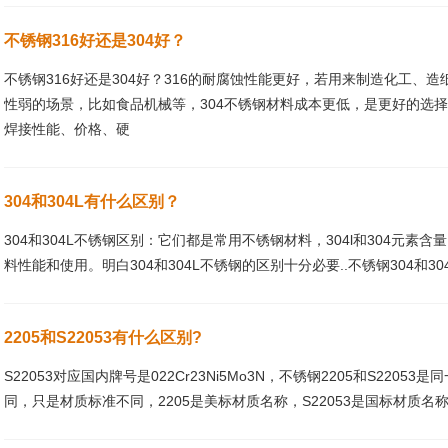
不锈钢316好还是304好？
不锈钢316好还是304好？316的耐腐蚀性能更好，若用来制造化工、
性弱的场景，比如食品机械等，304不锈钢材料成本更低，是更好的选择。
焊接性能、价格、硬
304和304L有什么区别？
304和304L不锈钢区别：它们都是常用不锈钢材料，304l和304元
料性能和使用。明白304和304L不锈钢的区别十分必要..不锈钢304和304
2205和S22053有什么区别?
S22053对应国内牌号是022Cr23Ni5Mo3N，不锈钢2205和S22053
同，只是材质标准不同，2205是美标材质名称，S22053是国标材质名称.