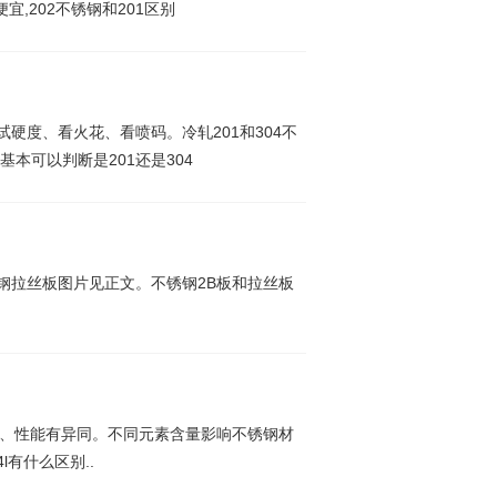
便宜,202不锈钢和201区别
、试硬度、看火花、看喷码。冷轧201和304不
本可以判断是201还是304
钢拉丝板图片见正文。不锈钢2B板和拉丝板
素含量、性能有异同。不同元素含量影响不锈钢材
l有什么区别..