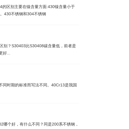
304的区别主要在镍含量方面:430镍含量小于
大。430不锈钢和304不锈钢
什么区别？S30403比S30408碳含量低，前者是
好...
是依据不同时期的标准而写法不同。40Cr13是我国
和202哪个好，有什么不同？同是200系不锈钢，