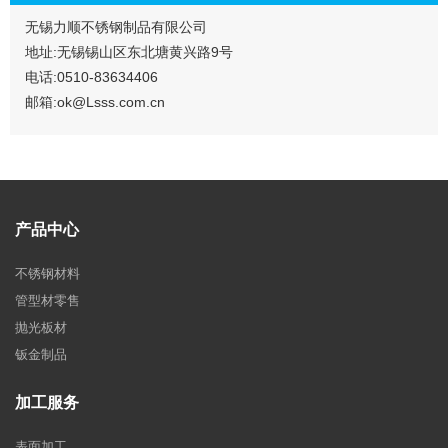
无锡力顺不锈钢制品有限公司
地址:无锡锡山区东北塘黄兴路9号
电话:0510-83634406
邮箱:ok@Lsss.com.cn
产品中心
不锈钢材料
管型材零售
抛光板材
钣金制品
加工服务
表面加工